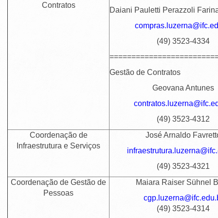
Contratos
Daiani Pauletti Perazzoli Farin
compras.luzerna@ifc.ed
(49) 3523-4334
========================
Gestão de Contratos
Geovana Antunes
contratos.luzerna@ifc.e
(49) 3523-4312
Coordenação de
José Arnaldo Favrett
Infraestrutura e Serviços
infraestrutura.luzerna@ifc
(49) 3523-4321
Coordenação de Gestão de
Maiara Raiser Sühnel 
Pessoas
cgp.luzerna@ifc.edu.
(49) 3523-4314