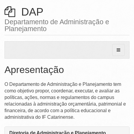
Ministério da Ciência, Tecnologia, Inovações e Comunicações
DAP
Ministério do Meio Ambiente
Departamento de Administração e
Planejamento
Ministério do Turismo
Ministério do Desenvolvimento Regional
Controladoria-Geral da União
Ministério da Mulher, da Família e dos Direitos Humanos
Apresentação
Secretaria-Geral
O Departamento de Administração e Planejamento tem
Secretaria de Governo
como objetivo propor, coordenar, executar, e avaliar as
políticas, ações, normas e regulamentos do campus
Gabinete de Segurança Institucional
relacionadas à administração orçamentária, patrimonial e
Advocacia-Geral da União
financeira, de acordo com a política educacional e
administrativa do IF Catarinense.
Banco Central do Brasil
Diretoria de Administração e Planejamento
Planalto